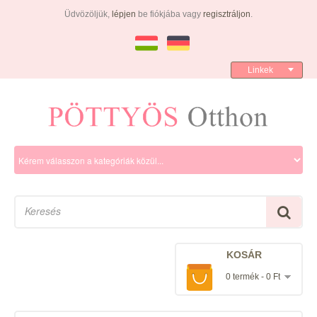
Üdvözöljük,
lépjen
be fiókjába vagy
regisztráljon
.
Linkek
KOSÁR
0 termék - 0 Ft