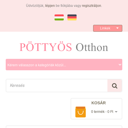
Üdvözöljük,
lépjen
be fiókjába vagy
regisztráljon
.
Linkek
KOSÁR
0 termék - 0 Ft