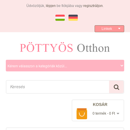
Üdvözöljük,
lépjen
be fiókjába vagy
regisztráljon
.
Linkek
KOSÁR
0 termék - 0 Ft