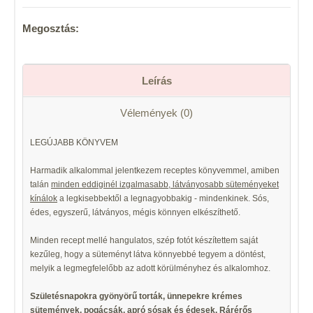
Megosztás:
Leírás
Vélemények (0)
LEGÚJABB KÖNYVEM
Harmadik alkalommal jelentkezem receptes könyvemmel, amiben
talán
minden eddiginél izgalmasabb, látványosabb süteményeket
kínálok
a legkisebbektől a legnagyobbakig - mindenkinek. Sós,
édes, egyszerű, látványos, mégis könnyen elkészíthető.
Minden recept mellé hangulatos, szép fotót készítettem saját
kezűleg, hogy a süteményt látva könnyebbé tegyem a döntést,
melyik a legmegfelelőbb az adott körülményhez és alkalomhoz.
Születésnapokra gyönyörű torták, ünnepekre krémes
sütemények, pogácsák, apró sósak és édesek. Rárérős