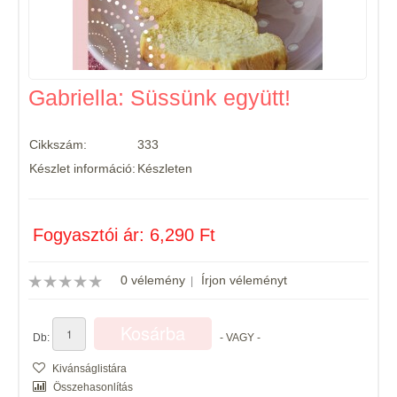
Gabriella: Süssünk együtt!
Cikkszám:
333
Készlet információ:
Készleten
Fogyasztói ár: 6,290 Ft
0 vélemény
Írjon véleményt
|
Db:
- VAGY -
Kivánságlistára
Összehasonlítás