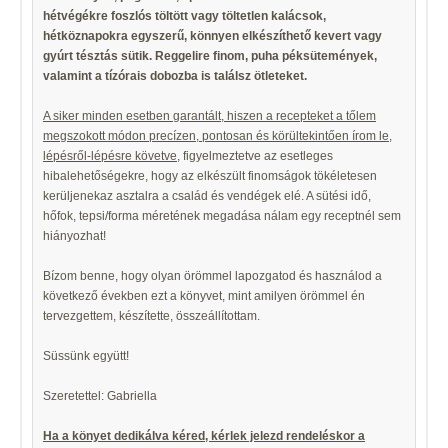
hétvégékre foszlós töltött vagy töltetlen kalácsok,
hétköznapokra egyszerű, könnyen elkészíthető kevert vagy
gyúrt tésztás sütik. Reggelire finom, puha péksütemények,
valamint a tízórais dobozba is találsz ötleteket.
A siker minden esetben garantált, hiszen a recepteket a tőlem
megszokott módon precízen, pontosan és körültekintően írom le,
lépésről-lépésre követve
, figyelmeztetve az esetleges
hibalehetőségekre, hogy az elkészült finomságok tökéletesen
kerüljenekaz asztalra a család és vendégek elé. A sütési idő,
hőfok, tepsi/forma méretének megadása nálam egy receptnél sem
hiányozhat!
Bízom benne, hogy olyan örömmel lapozgatod és használod a
következő években ezt a könyvet, mint amilyen örömmel én
tervezgettem, készítette, összeállítottam.
Süssünk együtt!
Szeretettel: Gabriella
Ha a könyet dedikálva kéred, kérlek jelezd rendeléskor a