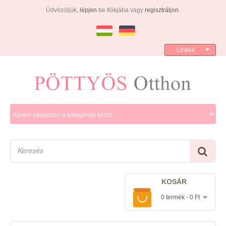
Üdvözöljük,
lépjen
be fiókjába vagy
regisztráljon
.
Linkek
KOSÁR
0 termék - 0 Ft