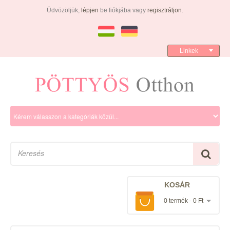
Üdvözöljük,
lépjen
be fiókjába vagy
regisztráljon
.
Linkek
KOSÁR
0 termék - 0 Ft