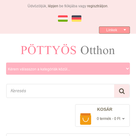
Üdvözöljük,
lépjen
be fiókjába vagy
regisztráljon
.
Linkek
KOSÁR
0 termék - 0 Ft