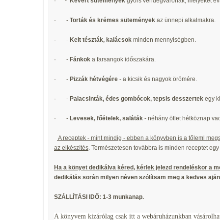
· -
Kevert sütemények
gyors vendégvárónak, melyeket évs
· -
Torták és krémes sütemények
az ünnepi alkalmakra.
· -
Kelt tészták, kalácsok
minden mennyiségben.
· -
Fánkok
a farsangok időszakára.
· -
Pizzák hétvégére
- a kicsik és nagyok örömére.
· -
Palacsinták, édes gombócok, tepsis desszertek
egy k
· -
Levesek, főételek, saláták
- néhány ötlet hétköznap va
A receptek - mint mindig - ebben a könyvben is a tőleml meg
az elkészítés
. Természetesen továbbra is minden receptet egy 
Ha a könyet dedikálva kéred, kérlek jelezd rendeléskor a 
dedikálás során milyen néven szólítsam meg a kedves aján
SZÁLLÍTÁSI IDŐ: 1-3 munkanap.
A könyvem kizárólag csak itt a webáruházunkban vásárolh