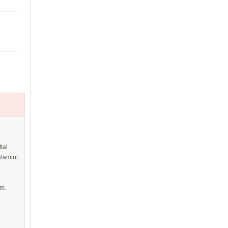
tal
alamint
om.