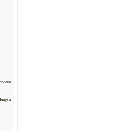
 gondot
 hogy a