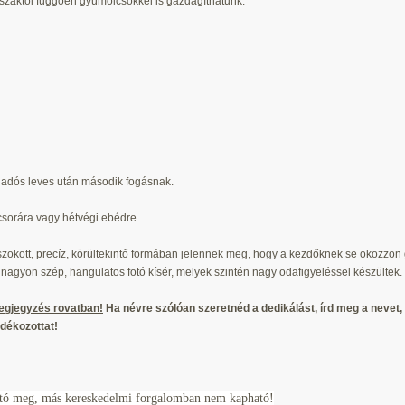
zaktól függően gyümölcsökkel is gazdagíthatunk.
iadós leves után második fogásnak.
csorára vagy hétvégi ebédre.
szokott, precíz, körültekintő formában jelennek meg, hogy a kezdőknek se okozzon
nagyon szép, hangulatos fotó kísér, melyek szintén nagy odafigyeléssel készültek.
megjegyzés rovatban!
Ha névre szólóan szeretnéd a dedikálást, írd meg a nevet,
dékozottat!
ató meg, más kereskedelmi forgalomban nem kapható!