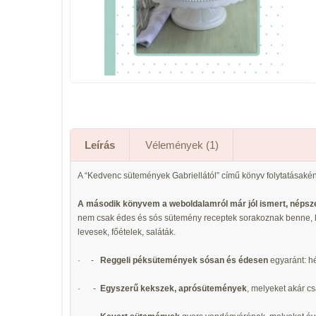
Leírás
Vélemények (1)
A “Kedvenc sütemények Gabriellától” című könyv folytatásakén
A második könyvem
a weboldalamról már jól ismert, népsz
nem csak édes és sós sütemény receptek sorakoznak benne, ha
levesek, főételek, saláták.
· -
Reggeli péksütemények sósan és édesen
egyaránt: hé
· -
Egyszerű kekszek, aprósütemények
, melyeket akár c