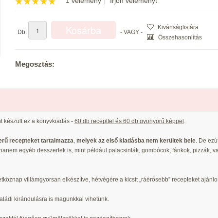
1 vélemény
Írjon véleményt
|
Kivánságlistára
Db:
- VAGY -
Összehasonlítás
Megosztás:
t készült ez a könyvkiadás -
60 db recepttel és 60 db gyönyörű képpel
.
erű recepteket tartalmazza
,
melyek az első kiadásba nem kerültek bele
. De ezút
nem egyéb desszertek is, mint például palacsinták, gombócok, fánkok, pizzák, v
tköznap villámgyorsan elkészítve, hétvégére a kicsit „ráérősebb” recepteket ajánl
saládi kirándulásra is magunkkal vihetünk.