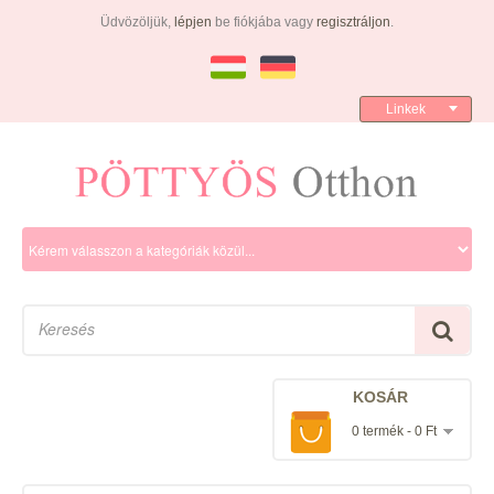
Üdvözöljük,
lépjen
be fiókjába vagy
regisztráljon
.
Linkek
KOSÁR
0 termék - 0 Ft