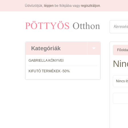
Üdvözöljük,
lépjen
be fiókjába vagy
regisztráljon
.
Kategóriák
Főolda
GABRIELLA KÖNYVEI
Nin
KIFUTÓ TERMÉKEK -50%
Nincs i