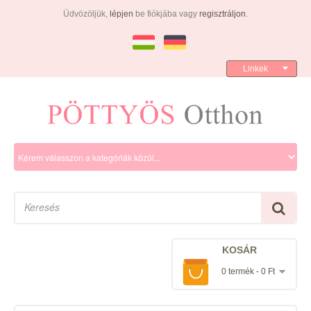
Üdvözöljük,
lépjen
be fiókjába vagy
regisztráljon
.
Linkek
KOSÁR
0 termék - 0 Ft