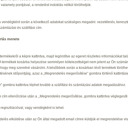
 valamely pontjával, a rendelést indoklás nélkül törölhetjük.
s vendégként során a következő adatokat szükséges megadni: vezetéknév, keresztnév
zámlázási és szállítási cím.
árlás menete
termékekről a képre kattintva, majd legördítve az egeret részletes információkat talá
. A termékek kosárba helyezése semmilyen kötelezettséget nem jelent az Ön számá
 hogy meg szeretné vásárolni. A későbbiek során a kosárban lévő termékek törölhető
tésének időpontjáig, azaz a „Megrendelés megerősítése” gombra történő kattintási
r” gombra kattintva léphet tovább a szállítási és számlázási adatok megadásához.
ási cím ellenőrzése után a ,,Megrendelés megerősítése, gombra kattintva véglegesíti
 regisztrációval, vagy vendégként is lehet.
elés elküldése után az Ön által megadott email címre küldjük el megrendelése vis