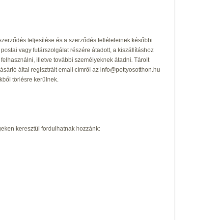
erződés teljesítése és a szerződés feltételeinek későbbi
stai vagy futárszolgálat részére átadott, a kiszállításhoz
felhasználni, illetve további személyeknek átadni. Tárolt
árló által regisztrált email címről az info@pottyosotthon.hu
ből törlésre kerülnek.
geken keresztül fordulhatnak hozzánk: