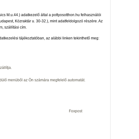
s M.u.44.) adatkezelő által a pottyosotthon.hu felhasználói
dapest, Közraktár u. 30-32.), mint adatfeldolgozó részére. Az
, szállítási cím.
atkezelési tájékoztatóban, az alábbi linken tekinthető meg:
llítja.
gördülő menüből az Ön számára megfelelő automatát.
 4990 Ft Foxpost