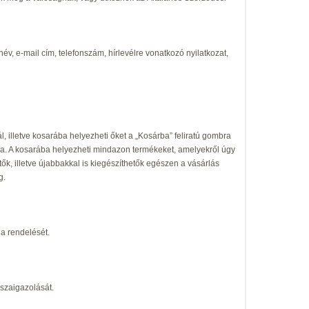
, e-mail cím, telefonszám, hírlevélre vonatkozó nyilatkozat,
l, illetve kosarába helyezheti őket a „Kosárba” feliratú gombra
ra. A kosarába helyezheti mindazon termékeket, amelyekről úgy
k, illetve újabbakkal is kiegészíthetők egészen a vásárlás
g.
 a rendelését.
szaigazolását.