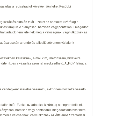
vásárlás a regisztrációt követően jön létre. Későbbi
sztrációs oldalán talál. Ezeket az adatokat kizárólag a
ük és tároljuk. A hiányosan, hamisan vagy pontatlanul megadott
sztrált adatok nem felelnek meg a valóságnak, vagy ütköznek az
gadása esetén a rendelés teljesítéséért nem vállalunk
ezetéknév, keresztnév, e-mail cím, telefonszám, hírlevélre
történik, és a vásárlás azonnal megkezdhető. A „Fiók” feliratra
Ha vendégként szeretne vásárolni, akkor nem hoz létre vásárlói
dalán talál. Ezeket az adatokat kizárólag a megrendelések
. A hiányosan, hamisan vagy pontatlanul megadott adatokat nem
nek meg a valóságnak, vagy ütköznek az Általános Szerződési