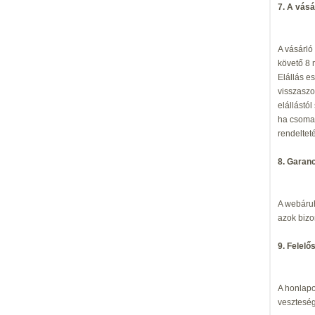
7. A vásá
A vásárló 
követő 8 
Elállás e
visszaszo
elállástól
ha csomag
rendeltet
8. Garan
A webáruh
azok bizo
9. Felelő
A honlapo
veszteség