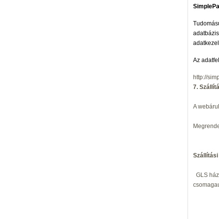
SimplePay
Tudomásul
adatbázis
adatkezelő
Az adatfe
http://sim
7. Szállí
A webáruh
Megrendel
Szállítási
GLS
csomagau