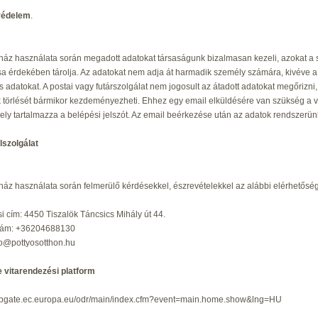
védelem
.
áz használata során megadott adatokat társaságunk bizalmasan kezeli, azokat a sz
sa érdekében tárolja. Az adatokat nem adja át harmadik személy számára, kivéve a po
 adatokat. A postai vagy futárszolgálat nem jogosult az átadott adatokat megőrizni, 
 törlését bármikor kezdeményezheti. Ehhez egy email elküldésére van szükség a vás
ely tartalmazza a belépési jelszót. Az email beérkezése után az adatok rendszerünk
lszolgálat
áz használata során felmerülő kérdésekkel, észrevételekkel az alábbi elérhetősé
i cím: 4450 Tiszalök Táncsics Mihály út 44.
zám: +36204688130
fo@pottyosotthon.hu
e vitarendezési platform
webgate.ec.europa.eu/odr/main/index.cfm?event=main.home.show&lng=HU