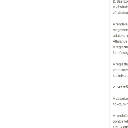
2. Szerző
A vásárlá
vásárlása
A rendelé
megrendel
adatokat 
Általános
A regiszt
felelőssé
A regiszt
vonatkozó
kattintva
2. Szerz
A vásárlá
fiókot, mi
A rendelé
pontos te
tudjuk el