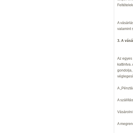
Feltételek
A vásárlá
valamint s
3. A vás
Az egyes 
kattintva
gondolja,
véglegesí
A „Pénztá
A szállít
Vásárolni
A megrend