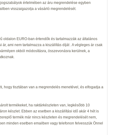
zó jogszabályok értelmében az áru megrendelése egyben
emailben visszaigazolja a vásárló megrendelését.
lvű oldalon EURO-ban értendők és tartalmazzák az általános
ár, ami nem tartalmazza a kiszállítás díját . A végleges ár csak
bármilyen okból módosításra, összevonásra kerülnek, a
atkoznak.
ti, hogy tisztában van a megrendelés menetével, és elfogadja a
rolt termékeket, ha raktárkészleten van, legkésőbb 10
on készlet. Ebben az esetben a kiszállítási idő akár 4 hét is
g szereplő termék már nincs készleten és megrendelését nem,
kében minden esetben emailben vagy telefonon felvesszük Önnel