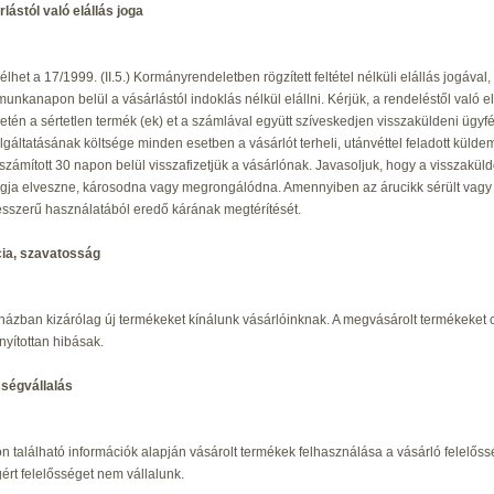
rlástól való elállás joga
élhet a 17/1999. (II.5.) Kormányrendeletben rögzített feltétel nélküli elállás jogáv
munkanapon belül a vásárlástól indoklás nélkül elállni. Kérjük, a rendeléstől való e
setén a sértetlen termék (ek) et a számlával együtt szíveskedjen visszaküldeni ügyf
lgáltatásának költsége minden esetben a vásárlót terheli, utánvéttel feladott kül
 számított 30 napon belül visszafizetjük a vásárlónak. Javasoljuk, hogy a visszaküldö
ja elveszne, károsodna vagy megrongálódna. Amennyiben az árucikk sérült vagy vi
ésszerű használatából eredő kárának megtérítését.
cia, szavatosság
ázban kizárólag új termékeket kínálunk vásárlóinknak. A megvásárolt termékeket
nyítottan hibásak.
sségvállalás
n található információk alapján vásárolt termékek felhasználása a vásárló felelőssé
ért felelősséget nem vállalunk.