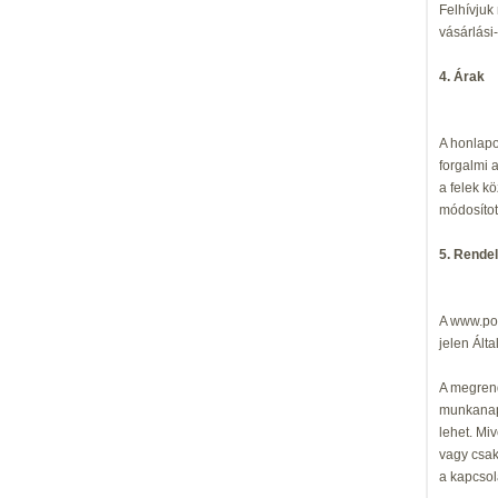
Felhívjuk
vásárlási
4. Árak
A honlapo
forgalmi 
a felek k
módosítot
5. Rendelé
A www.pot
jelen Ált
A megrend
munkanapo
lehet. Mi
vagy csak
a kapcsol