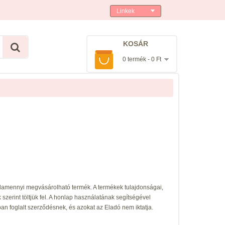
Linkek
KOSÁR
0 termék - 0 Ft
alamennyi megvásárolható termék. A termékek tulajdonságai,
szerint töltjük fel. A honlap használatának segítségével
n foglalt szerződésnek, és azokat az Eladó nem iktatja.