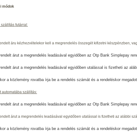
si módok
szállítás futárral:
endelt áru kézhezvételekor kell a megrendelés összegét kifizetni készpénzben, vag
rendelt árut a megrendelés leadásával egyidőben az Otp Bank Simplepay rend
rendelt árut a megrendelés leadásával egyidőben utalással is fizetheti az a
r a közlemény rovatba írja be a rendelés számát és a rendeléskor megadot
t automatába szállítás:
rendelt árut a megrendelés leadásával egyidőben az Otp Bank Simplepay rends
endelt árut a megrendelés leadásával egyidőben utalással is fizetheti az alábbi
r a közlemény rovatba írja be a rendelés számát és a rendeléskor megadot