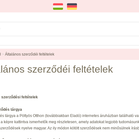
l
>
Általános szerződéi feltételek
alános szerződéi feltételek
 szerződési feltételek
rződés tárgya
és tárgya a Pöttyös Otthon (továbbiakban Eladó) internetes áruházban található v
, a képre kattintva ismerhetők meg részletesen, amely adatokat legjobb tudomásunk 
 szerződések nyelve magyar. Az ily módon kötött szerződések nem minősülnek írásba