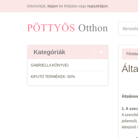
Üdvözöljük,
lépjen
be fiókjába vagy
regisztráljon
.
Kategóriák
Főolda
GABRIELLA KÖNYVEI
Ált
KIFUTÓ TERMÉKEK -50%
Általános
1. A sze
A szerződ
jellemzői
létrejövő