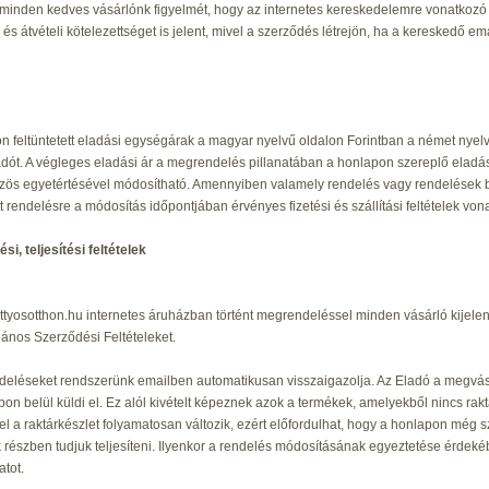
 minden kedves vásárlónk figyelmét, hogy az internetes kereskedelemre vonatko
- és átvételi kötelezettséget is jelent, mivel a szerződés létrejön, ha a kereskedő 
n feltüntetett eladási egységárak a magyar nyelvű oldalon Forintban a német nye
adót. A végleges eladási ár a megrendelés pillanatában a honlapon szereplő eladási 
özös egyetértésével módosítható. Amennyiben valamely rendelés vagy rendelések 
t rendelésre a módosítás időpontjában érvényes fizetési és szállítási feltételek von
si, teljesítési feltételek
tyosotthon.hu internetes áruházban történt megrendeléssel minden vásárló kijelen
alános Szerződési Feltételeket.
eléseket rendszerünk emailben automatikusan visszaigazolja. Az Eladó a megvásá
n belül küldi el. Ez alól kivételt képeznek azok a termékek, amelyekből nincs raktár
vel a raktárkészlet folyamatosan változik, ezért előfordulhat, hogy a honlapon mé
 részben tudjuk teljesíteni. Ilyenkor a rendelés módosításának egyeztetése érde
atot.