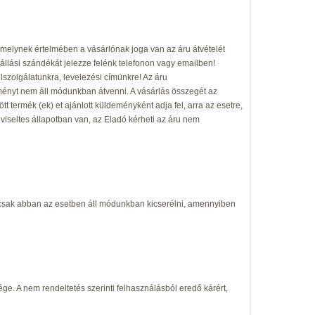
al, melynek értelmében a vásárlónak joga van az áru átvételét
lállási szándékát jelezze felénk telefonon vagy emailben!
élszolgálatunkra, levelezési címünkre! Az áru
deményt nem áll módunkban átvenni. A vásárlás összegét az
tt termék (ek) et ajánlott küldeményként adja fel, arra az esetre,
seltes állapotban van, az Eladó kérheti az áru nem
 csak abban az esetben áll módunkban kicserélni, amennyiben
ge. A nem rendeltetés szerinti felhasználásból eredő kárért,