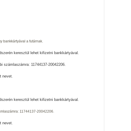
y bankkártyával a futárnak.
szerén keresztül lehet
kifizetni bankkártyával.
lábbi számlaszámra: 11744137-20042206.
t nevet.
zerén keresztül lehet kifizetni bankkártyával.
 számlaszámra: 11744137-20042206.
t nevet.