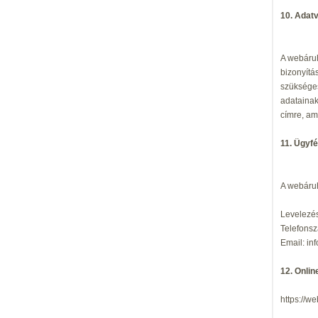
10. Adat
A webáruh
bizonyítá
szükséges
adatainak
címre, am
11. Ügyfé
A webáruh
Levelezés
Telefons
Email: in
12. Onlin
https://