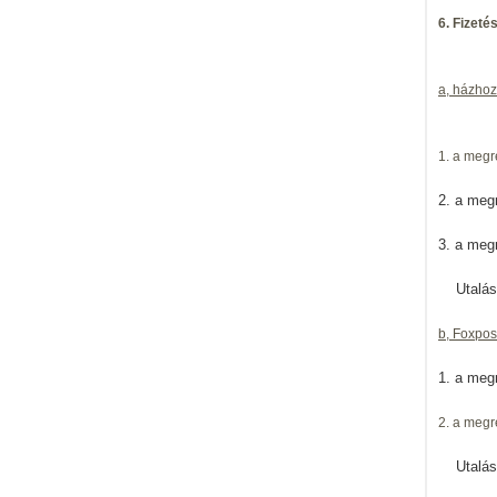
6. Fizeté
a, házhoz 
1. a megr
2. a meg
3. a meg
Utalásko
b, Foxpos
1. a meg
2. a megr
Utalásko