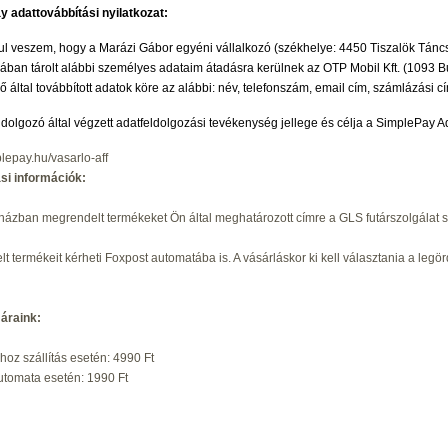
 adattovábbítási nyilatkozat:
 veszem, hogy a Marázi Gábor egyéni vállalkozó (székhelye: 4450 Tiszalök Táncsic
ában tárolt alábbi személyes adataim átadásra kerülnek az OTP Mobil Kft. (1093 Bu
 által továbbított adatok köre az alábbi: név, telefonszám, email cím, számlázási cím
ldolgozó által végzett adatfeldolgozási tevékenység jellege és célja a SimplePay Ad
plepay.hu/vasarlo-aff
tási információk:
ázban megrendelt termékeket Ön által meghatározott címre a GLS futárszolgálat szá
t termékeit kérheti Foxpost automatába is. A vásárláskor ki kell választania a le
 áraink:
 házhoz szállítás esetén:
tomata esetén: 1990 Ft